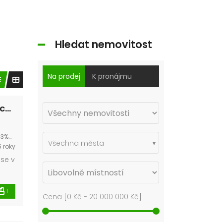
Hledat nemovitost
Na prodej
K pronájmu
PRONAJATO – Pronájem bytu 4+kk 82 m² Vochov, okres Plzeň-sever
699342?hl=cs
Všechna města
 roky
 se v
ena
1
Cena [
0 Kč
-
20 000 000 Kč
]
a