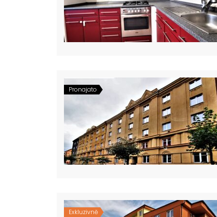
Pronajato
Exkluzivně