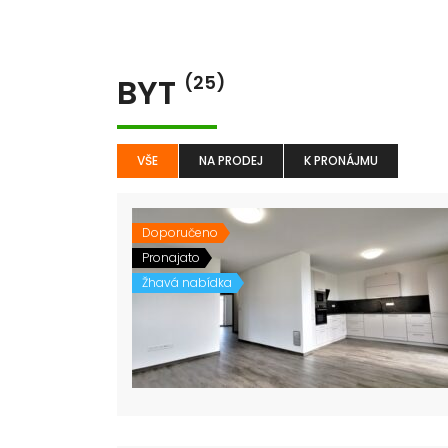
BYT
(25)
VŠE
NA PRODEJ
K PRONÁJMU
Doporučeno
Pronajato
Žhavá nabídka