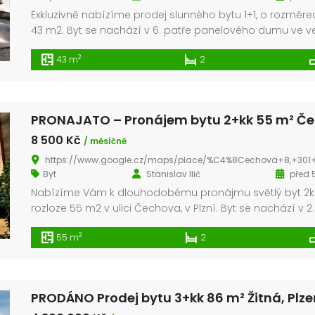
Exkluzivně nabízíme prodej slunného bytu 1+1, o rozměre
43 m2. Byt se nachází v 6. patře panelového dumu ve v
klidné a příjemné lokalitě Vinice. V dosahu se nachází
2
43 m
2
základní vybavenost, jako jsou obchod, škola, školka a 
Centrum je ve vzdálenosti cca 2km. Byt je dispozičně tv
ze samostatné místnosti obývacího pokoje a kuchyně.
Samostatné […]
8 500 Kč
/ měsíčně
https://www.google.cz/maps/place/%C4%8Cechova+8,+301+00+Plze%C5%88+3/@49.7337948,13.3705121,17z/data=!3m1!4b1!4m5!3m4!1s0x470aee1c83037669:0xe07c8a49975783a2!8m2!3d49.733794!4d13.3
Byt
Stanislav Ilić
před 5
Nabízíme Vám k dlouhodobému pronájmu světlý byt 2kk
rozloze 55 m2 v ulici Čechova, v Plzní. Byt se nachází v 2.
cihlového domu, s výtahem. Byt je zařízen, kuchyňská li
2
55 m
2
se spotřebiči, lednice, jídelní stůl, obývací stěna, sedací
souprava, ložnice. Koupelna s vanou a oddělené wc. Ce
nájmu je 8.500,-/měsíc. Energie 1.500,-/měsíc. Vratná k
[…]