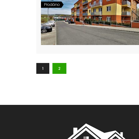
Prodáno
1
2