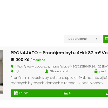
Doporučeno
15 000 Kč
/ měsíčně
https://www.google.cz/maps/place/49%C2%B045'24.4%22N+13%C2%B016'11.8%22E/@49.756769,13.267906,516m/data=!3m2!1e3!4b1!4m14!1m7!3m6!1s0x470af2a399460c35:0x658623acbe02f38c!2s330+23+Vochov!3b1!8m2!3d49.7569834!4d13.2786108!3m5!1s0x0:0x0!7e2!8m2!3d49.7567692!4d13.2
Byt
Stanislav Ilić
před 5
Pronájem novostavby bytu o dispozici 4+kk nacházející
řadových bytových domech s terasou v obci Vochov.
Jedná se o zděnou novostavbu, která je dispozičně řeš
2
82 m
4
jako 4+kk a je 1p. V bytě se nachází obývací pokoj s
kuchyňským koutem, tři pokoje, kde z jednoho je vstup n
balkon o rozměru cca 2 m2, samostatné […]