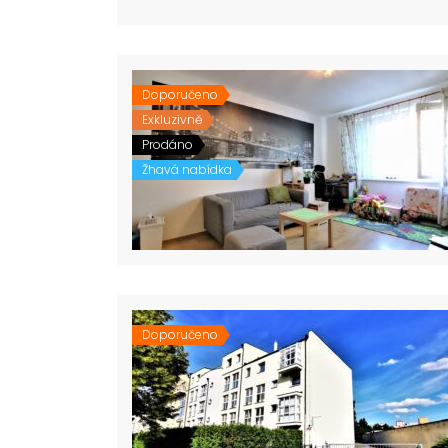
Doporučeno
Exkluzivně
Prodáno
Žhavá nabídka
Doporučeno