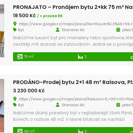
18 500 Kč
/ + provize RK
https://www.google.cz/maps/place/Na+Roudn%C3%A9+59,+301+00+Plze%C5%88+1/@49.7557952,13.3778215,17z/data=!3m1!4b1!4m5!3m4!1s0x470af1f26336917b:0xac077dc33325eaeb!8m2!3d49.7557952!4d13.380
Byt
Stanislav Ilić
před 5
Nabízíme luxusní byt pro manažery nebo sportovce, kte
nechtějí mít starosti se zařizováním. Jedná se o proná
nového, nadstandardně vybaveného bytu ve 3p., 2kk o
2
75 m
2
velikosti 75m2 v Rezidenci Roudná. K bytu náleží parkova
místo v podzemních garážích. Luxusní byt charakterizuj
použití exkluzivních materiálů nejvyšší kvality. Byt je vyb
klimatizací, podlahy pokrývá vinyl a dlažba. […]
3 230 000 Kč
https://www.google.cz/maps/place/Raisova+5,+301+00+Plze%C5%88+3/@49.7286771,13.3713347,17z/data=!3m1!4b1!4m5!3m4!1s0x470aee1a6d5207fb:0x5143455fa790d4e1!8m2!3d49.7286771!4d13.3735
Byt
Stanislav Ilić
před 5
Nabízíme útulný panelový byt v nejžádanější čtvrti Plzně,
Prodej bytu 3+kk 68 m² Bolevecká, Plzeň – Severní Předměstí
Borech, o rozloze 48 m2. V těsné blízkosti se nachází
6 500 000 Kč
3 481 500 Kč
veškerá občanská vybavenost: školka, supermarket,
2
48 m
3
zdravotní středisko, hřiště, hospůdka a další. Pár metrů 