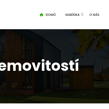
DOMŮ
NABÍDKA
O NÁS
emovitostí