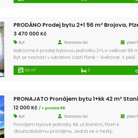
domu je Borský park. Byt je po kompletní rekonstrukci vč
nové elektřiny, rozvody vody a zděného jádra. Velmi níz
náklady na bydlení, […]
3 470 000 Kč
Byt
Stanislav Ilić
před 5
Nabízíme k prodeji bytovou jednotku 2+1, o velikosti 56 m
Byt se nachází v lukrativní části Plzně – Světovar. V pěší
vzdálenosti, pár metrů od bytu je školka, škola, zdravotn
2
56 m
3
zařízení i nákupní centrum. Tramvajová zastávka je 1mi
bytu. Vstup do bytu je přes chodbu s vestavěnou skříní.
chodby vcházíme do koupelny, která […]
12 000 Kč
/ + provize RK
Byt
Stanislav Ilić
před 5
Pronájem bytové jednotky 1kk, ul Staniční, Plzeň k
dlouhodobému pronájmu. Jedná se o hezký,