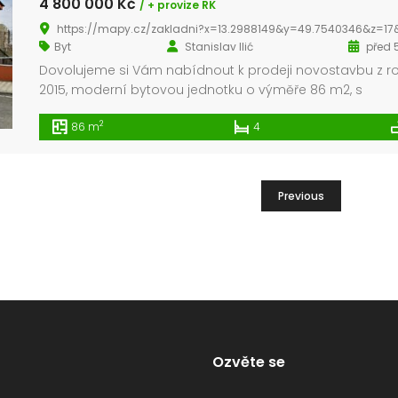
4 800 000 Kč
/ + provize RK
https://mapy.cz/zakladni?x=13.2988149&y=49.7540346&z=17&source=addr&id=1279
Byt
Stanislav Ilić
před 5
Dovolujeme si Vám nabídnout k prodeji novostavbu z r
2015, moderní bytovou jednotku o výměře 86 m2, s
balkónem 8 m2, v klidné části obce Plzeň – Křimice. Če
2
86 m
4
na Vás příjemné bydlení, kde nic není daleko. Do centra
Plzně se dostanete autobusem za 15 minut. Pokud chce
na procházku, sportovat, nakoupit nebo vyrazit […]
Previous
Ozvěte se