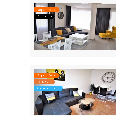
Doporučeno
Pronajato
Doporučeno
Exkluzivně
Žhavá nabídka