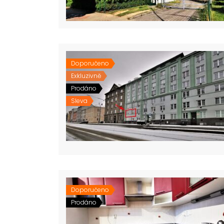
Doporučeno
Exkluzivně
Prodáno
Sleva
Doporučeno
Prodáno