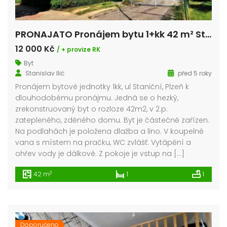
PRONAJATO Pronájem bytu 1+kk 42 m² Staniční, Plzeň – Doubravka
12 000 Kč
/ + provize RK
Byt
Stanislav Ilić
před 5 roky
Pronájem bytové jednotky 1kk, ul Staniční, Plzeň k
dlouhodobému pronájmu. Jedná se o hezký,
zrekonstruovaný byt o rozloze 42m2, v 2.p.
zatepleného, zděného domu. Byt je částečně zařízen.
Na podlahách je položena dlažba a lino. V koupelně
vana s místem na pračku, WC zvlášť. Vytápění a
ohřev vody je dálkové. Z pokoje je vstup na […]
2
42 m
1
1
Doporučeno