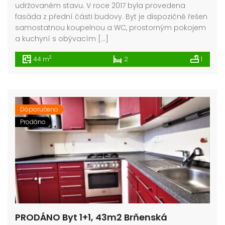
udržovaném stavu. V roce 2017 byla provedena
fasáda z přední části budovy. Byt je dispozičně řešen
samostatnou koupelnou a WC, prostorným pokojem
a kuchyní s obývacím […]
2
44 m
2
1
Doporučeno
Prodáno
PRODÁNO Byt 1+1, 43m2 Brňenská