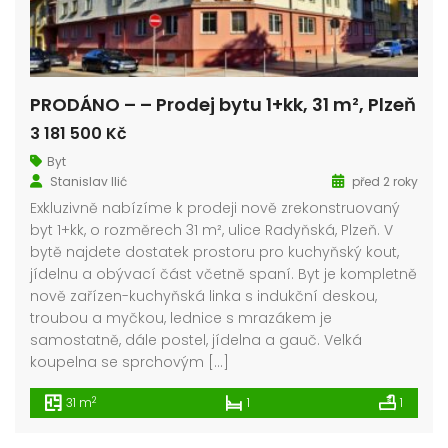
PRODÁNO – – Prodej bytu 1+kk, 31 m², Plzeň
3 181 500 Kč
Byt
Stanislav Ilić
před 2 roky
Exkluzivně nabízíme k prodeji nově zrekonstruovaný
byt 1+kk, o rozměrech 31 m², ulice Radyňská, Plzeň. V
bytě najdete dostatek prostoru pro kuchyňský kout,
jídelnu a obývací část včetně spaní. Byt je kompletně
nově zařízen-kuchyňská linka s indukční deskou,
troubou a myčkou, lednice s mrazákem je
samostatně, dále postel, jídelna a gauč. Velká
koupelna se sprchovým […]
2
31 m
1
1