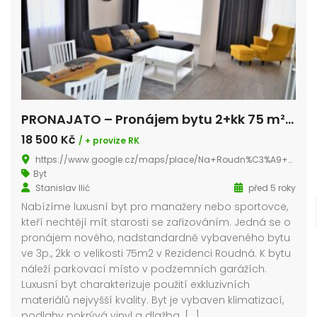
PRONAJATO – Pronájem bytu 2+kk 75 m² Na Roudné, Plzeň – Plzeň 1
18 500 Kč
/ + provize RK
https://www.google.cz/maps/place/Na+Roudn%C3%A9+59,+301+00+Plze%C5%88+1/@49.7557952,13.3778215,17z/data=!3m1!4b1!4m5!3m4!1s0x470af1f26336917b:0xac077dc33325eaeb!8m2!3d49.7557952!4d13.3800102?hl=cs
Byt
Stanislav Ilić
před 5 roky
Nabízíme luxusní byt pro manažery nebo sportovce,
kteří nechtějí mít starosti se zařizováním. Jedná se o
pronájem nového, nadstandardně vybaveného bytu
ve 3p., 2kk o velikosti 75m2 v Rezidenci Roudná. K bytu
náleží parkovací místo v podzemních garážích.
Luxusní byt charakterizuje použití exkluzivních
materiálů nejvyšší kvality. Byt je vybaven klimatizací,
podlahy pokrývá vinyl a dlažba. […]