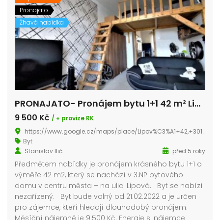
Pronajato
Žhavá nabídka
PRONAJATO- Pronájem bytu 1+1 42 m² Lipová, Plzeň – Severní Předměstí
9 500 Kč
/ + provize RK
https://www.google.cz/maps/place/Lipov%C3%A1+42,+301+00+Plze%C5%88+1/@49.7591579,13.3677768,430a,35y,139.45h,69.38t/data=!3m1!1e3!4m5!3m4!1s0x470af1ed8e5d0695:0x360a83bd1da5320c!8m2!3d49.7549934!4d13.3812603?hl=cs
Byt
Stanislav Ilić
před 5 roky
Předmětem nabídky je pronájem krásného bytu 1+1 o
výměře 42 m2, který se nachází v 3.NP bytového
domu v centru města – na ulici Lipová. Byt se nabízí
nezařízený. Byt bude volný od 21.02.2022 a je určen
pro zájemce, kteří hledají dlouhodobý pronájem.
Měsíční nájemné je 9.500 Kč. Energie si nájemce