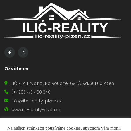
Ozvěte se
ILIĆ REALITY, s.r.o., Na Roudné 1694/59a, 301 00 Plzeň
(+420) 773 400 340
info@ilic-reality-plzen.cz
www.ilic-reality-plzen.cz
Na našich stránkách používáme cookies, abychom vám mohli