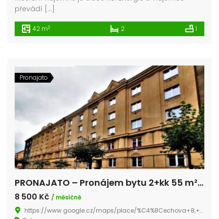
převádí […]
2
42 m
2
1
Pronajato
PRONAJATO – Pronájem bytu 2+kk 55 m² Čechova, Plzeň – Jižní Předměstí
8 500 Kč
/ měsíčně
https://www.google.cz/maps/place/%C4%8Cechova+8,+301+00+Plze%C5%88+3/@49.7337948,13.3705121,17z/data=!3m1!4b1!4m5!3m4!1s0x470aee1c83037669:0xe07c8a49975783a2!8m2!3d49.733794!4d13.3727?hl=cs