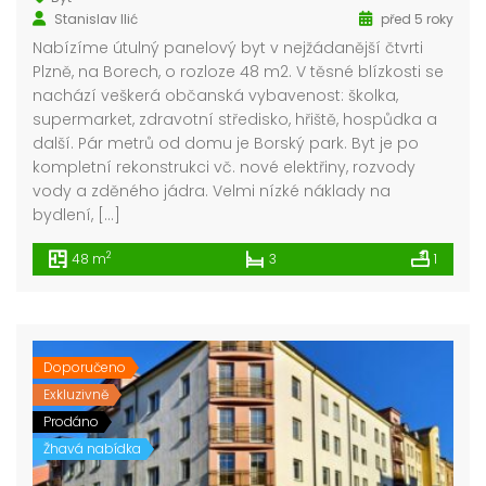
Stanislav Ilić
před 5 roky
Nabízíme útulný panelový byt v nejžádanější čtvrti
Plzně, na Borech, o rozloze 48 m2. V těsné blízkosti se
nachází veškerá občanská vybavenost: školka,
supermarket, zdravotní středisko, hřiště, hospůdka a
další. Pár metrů od domu je Borský park. Byt je po
kompletní rekonstrukci vč. nové elektřiny, rozvody
vody a zděného jádra. Velmi nízké náklady na
bydlení, […]
2
48 m
3
1
Doporučeno
Exkluzivně
Prodáno
Žhavá nabídka