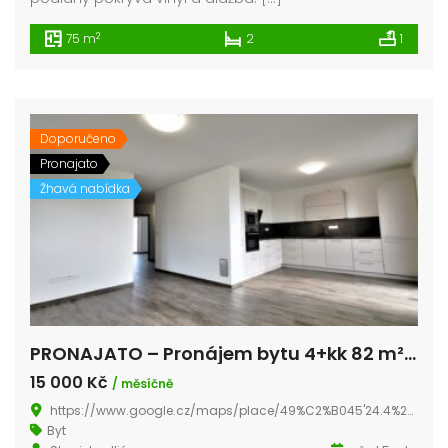
2
75 m
2
1
Doporučeno
Pronajato
Žhavá nabídka
PRONAJATO – Pronájem bytu 4+kk 82 m² Vochov, okres Plzeň-sever
15 000 Kč
/ měsíčně
https://www.google.cz/maps/place/49%C2%B045'24.4%22N+13%C2%B016'11.8%22E/@49.756769,13.267906,516m/data=!3m2!1e3!4b1!4m14!1m7!3m6!1s0x470af2a399460c35:0x658623acbe02f38c!2s330+23+Vochov!3b1!8m2!3d49.7569834!4d13.2786108!3m5!1s0x0:0x0!7e2!8m2!3d49.7567692!4d13.2699342?hl=cs
Byt