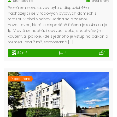
Stanislav Ilić
před 5 roky
Pronájem novostavby bytu o dispozici 4+kk
nacházející se v řadových bytových domech s
terasou v obci Vochov. Jedná se o zděnou
novostavbu, která je dispozičně řešena jako 4+kk a je
1p. V bytě se nachází obývací pokoj s kuchyňským
koutem, tři pokoje, kde z jednoho je vstup na balkon o
rozměru cca 2 m2, samostatné […]
2
82 m
4
1
Doporučeno