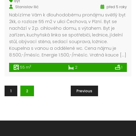
Byt
Stanislav Ilić
před 5 roky
Nabízíme Vám k dlouhodobému pronájmu světlý byt
2kk, o rozloze 55 m2 v ulici Čechova, v Plzní. Byt se
nachází v 2.p. cihlového domu, s výtahem. Byt je
zařízen, kuchyňská linka se spotřebiči, lednice, jídelní
stůl, obývací stěna, sedací souprava, ložnice.
Koupelna s vanou a oddělené wc. Cena nájmu je
8.500,-/měsíc. Energie 1.500,-/měsíc. Vratná kauce […]
2
55 m
2
1
1
2
Previous