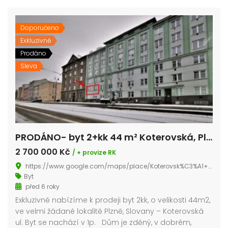
Doporučeno
Exkluzivně
Prodáno
Sleva
PRODÁNO- byt 2+kk 44 m² Koterovská, Plzeň – Plzeň 2-Slovany
2 700 000 Kč
/ + provize RK
https://www.google.com/maps/place/Koterovsk%C3%A1+60,+326+00+Plze%C5%88+2-Slovany/@49.7387656,13.3906158,17z/data=!3m1!4b1!4m5!3m4!1s0x470af1df277b1711:0x78824c796ac3af12!8m2!3d49.7387656!4d13.3928045
Byt
před 6 roky
Exkluzivně nabízíme k prodeji byt 2kk, o velikosti 44m2,
ve velmi žádané lokalitě Plzně, Slovany – Koterovská
ul. Byt se nachází v 1p. Dům je zděný, v dobrém,