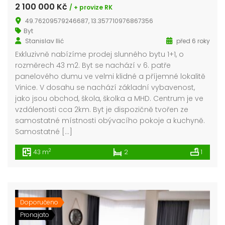
2 100 000 Kč
/ + provize RK
49.76209579246687, 13.357710976867356
Byt
Stanislav Ilić
před 6 roky
Exkluzivně nabízíme prodej slunného bytu 1+1, o
rozměrech 43 m2. Byt se nachází v 6. patře
panelového dumu ve velmi klidné a příjemné lokalitě
Vinice. V dosahu se nachází základní vybavenost,
jako jsou obchod, škola, školka a MHD. Centrum je ve
vzdálenosti cca 2km. Byt je dispozičně tvořen ze
samostatné místnosti obývacího pokoje a kuchyně.
Samostatné […]
2
43 m
2
1
Doporučeno
Pronajato