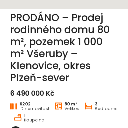
PRODÁNO – Prodej
rodinného domu 80
m², pozemek 1 000
m² Všeruby –
Klenovice, okres
Plzeň-sever
6 490 000 Kč
2
6202
80 m
3
ID nemovitosti
Velikost
Bedrooms
1
Koupelna