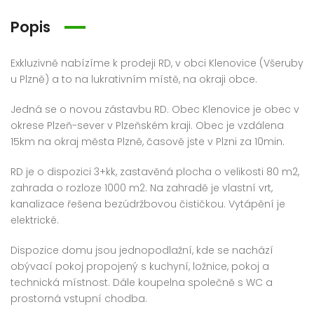
Popis
Prodej bytu 3+kk 68 m² Bolevecká, Plzeň – Severní Předměstí
Prodej bytu 3+1 66 m² Hroznatova, Mariánské Lázně – Úšovice
Exkluzivně nabízíme k prodeji RD, v obci Klenovice (Všeruby
u Plzně) a to na lukrativním místě, na okraji obce.
0 000 Kč
3 481 500 Kč
1 800
Jedná se o novou zástavbu RD. Obec Klenovice je obec v
okrese Plzeň-sever v Plzeňském kraji. Obec je vzdálena
15km na okraj města Plzně, časově jste v Plzni za 10min.
RD je o dispozici 3+kk, zastavěná plocha o velikosti 80 m2,
zahrada o rozloze 1000 m2. Na zahradě je vlastní vrt,
kanalizace řešena bezúdržbovou čističkou. Vytápění je
elektrické.
Dispozice domu jsou jednopodlažní, kde se nachází
obývací pokoj propojený s kuchyní, ložnice, pokoj a
technická místnost. Dále koupelna společně s WC a
prostorná vstupní chodba.