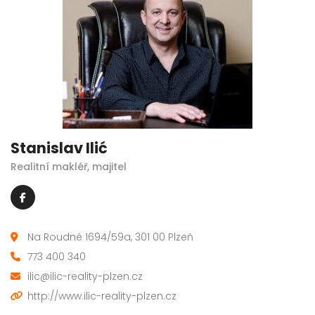
Stanislav Ilić
Realitní makléř, majitel
Na Roudné 1694/59a, 301 00 Plzeň
773 400 340
ilic@ilic-reality-plzen.cz
http://www.ilic-reality-plzen.cz