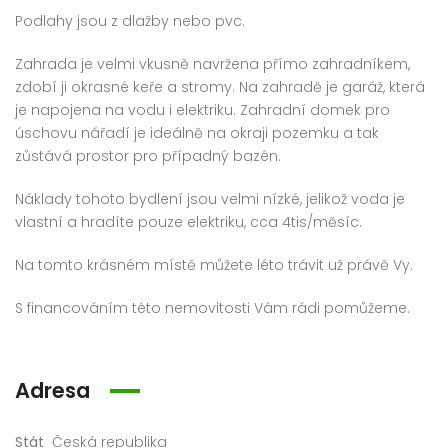
Prodej bytu 3+kk 68 m² Bolevecká, Plzeň – Severní Předměstí
Prodej bytu 3+1 66 m² Hroznatova, Mariánské Lázně – Úšovice
Podlahy jsou z dlažby nebo pvc.
0 000 Kč
3 481 500 Kč
1 800
Zahrada je velmi vkusně navržena přímo zahradníkem,
zdobí ji okrasné keře a stromy. Na zahradě je garáž, která
je napojena na vodu i elektriku. Zahradní domek pro
úschovu nářadí je ideálně na okraji pozemku a tak
zůstává prostor pro případný bazén.
Náklady tohoto bydlení jsou velmi nízké, jelikož voda je
vlastní a hradíte pouze elektriku, cca 4tis/měsíc.
Na tomto krásném místě můžete léto trávit už právě Vy.
S financováním této nemovitosti Vám rádi pomůžeme.
Adresa
Stát
Česká republika