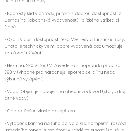
celou rodinu i hosty.
Prodej bytu 3+kk 68 m² Bolevecká, Plzeň – Severní Předměstí
Prodej bytu 3+1 66 m² Hroznatova, Mariánské Lázně – Úšovice
• Naprostý klid v přírodě, přitom s dobrou dostupností z
0 000 Kč
3 481 500 Kč
1 800
Černošína (občanská vybavenost) i blízkého Stříbra či
Plané.
• Okolí: V pěší dostupnosti řeka Mže, lesy a turistické trasy.
Chata je technicky velmi dobře vybavená, což umožňuje
komfortní užívání.
• Elektřina: 230 V i 380 V. Zavedena silnoproudá přípojka
380 V (vhodné pro náročnější spotřebiče, dílnu nebo
výkonné vytápění).
• Voda: Objekt je napojen na obecní vodovod (stálý zdroj
pitné vody).
• Odpad: Řešen vlastním septikem.
• Vytápění: kamna na tuhá paliva a krb. Kompletní rozvod
ústředního topení s radiátory v každé místnosti (zajišťuje