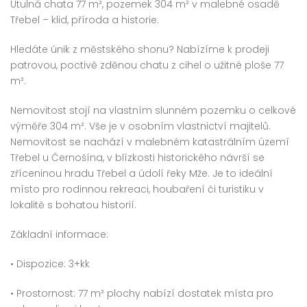
Útulná chata 77 m², pozemek 304 m² v malebné osadě
Třebel – klid, příroda a historie.
Hledáte únik z městského shonu? Nabízíme k prodeji
Prodej bytu 3+kk 68 m² Bolevecká, Plzeň – Severní Předměstí
Prodej bytu 3+1 66 m² Hroznatova, Mariánské Lázně – Úšovice
patrovou, poctivě zděnou chatu z cihel o užitné ploše 77
0 000 Kč
3 481 500 Kč
1 800
m².
Nemovitost stojí na vlastním slunném pozemku o celkové
výměře 304 m². Vše je v osobním vlastnictví majitelů.
Nemovitost se nachází v malebném katastrálním území
Třebel u Černošína, v blízkosti historického návrší se
zříceninou hradu Třebel a údolí řeky Mže. Je to ideální
místo pro rodinnou rekreaci, houbaření či turistiku v
lokalitě s bohatou historií.
Základní informace:
• Dispozice: 3+kk
• Prostornost: 77 m² plochy nabízí dostatek místa pro