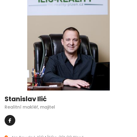
Stanislav Ilić
Realitní makléř, majitel