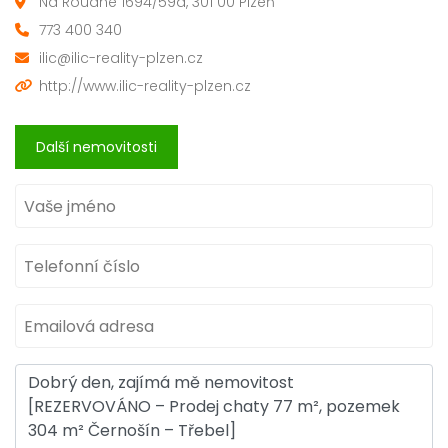
Na Roudné 1694/59a, 301 00 Plzeň
773 400 340
ilic@ilic-reality-plzen.cz
http://www.ilic-reality-plzen.cz
Další nemovitosti