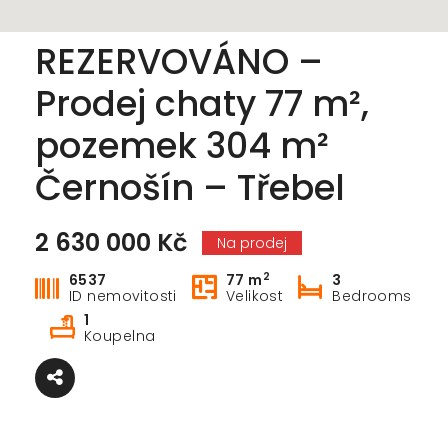
REZERVOVÁNO –
Prodej chaty 77 m²,
pozemek 304 m²
Černošín – Třebel
2 630 000 Kč
Na prodej
2
6537
77 m
3
ID nemovitosti
Velikost
Bedrooms
1
Koupelna