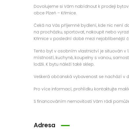
Dovolujeme si Vám nabídnout k prodeji bytovo
obce Plzeň – Křimice.
Čeká na Vás příjemné bydlení, kde nic není d
na procházku, sportovat, nakoupit nebo vyrazi
Křimice v poslední době mezi nejoblíbenější č
Tento byt v osobním vlastnictví je situován v
místností, kuchyně, koupelny s vanou, samost
lodžii. K bytu náleží také sklep.
Veškerá občanská vybavenost se nachází v doc
Pro více informací, prohlídku kontaktujte makl
S financováním nemovitosti Vám rádi pomůž
Adresa