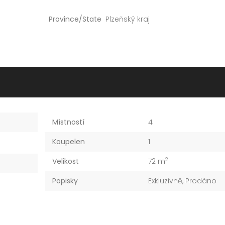
Province/State
Plzeňský kraj
Místností
4
Koupelen
1
2
Velikost
72 m
Popisky
Exkluzivně
,
Prodáno
Prodej bytu 3+kk 68 m² Bolevecká, Plzeň – Severní Předměstí
6 500 000 Kč
3 481 500 Kč