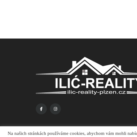
Na našich stránkách používáme cookies, abychom vám mohli nabídno