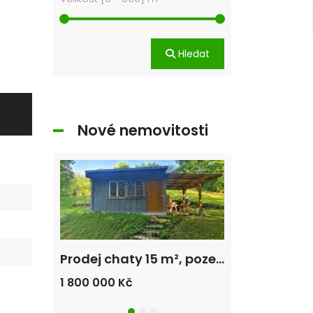
Hledat
Nové nemovitosti
Prodej bytu 3+1 66 m² Hroznatova, Mariánské Lázně – Úšovice
Prodej chaty 15 m², pozemek 1212 m² Plzeň – Koterov
1 800 000 Kč
6 500 000 Kč