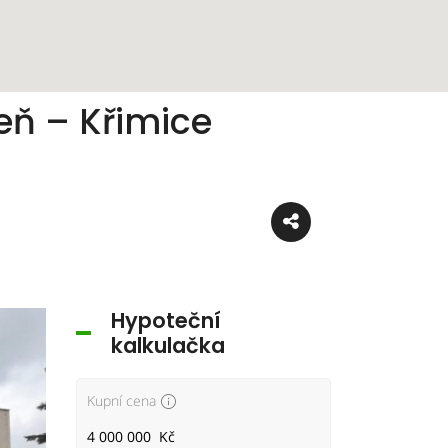
eň – Křimice
Hypoteční
kalkulačka
Kupní cena