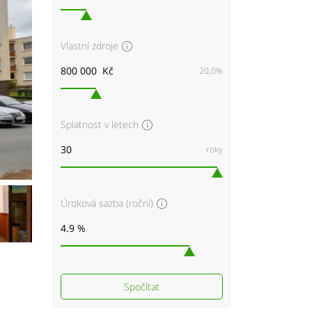
Vlastní zdroje
20,0%
Splatnost v letech
roky
Úroková sazba (roční)
Spočítat