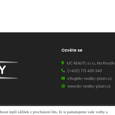
Ozvěte se
ILIĆ REALITY, s.r.o., Na Rou
(+420) 773 400 340
info@ilic-reality-plzen.cz
www.ilic-reality-plzen.cz
ut lepší zážitek z procházení tím, že si pamatujeme vaše volby a