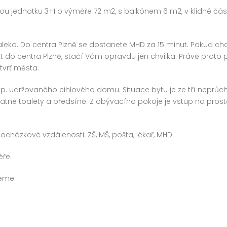
u jednotku 3+1 o výměře 72 m2, s balkónem 6 m2, v klidné čás
aleko. Do centra Plzně se dostanete MHD za 15 minut. Pokud ch
t do centra Plzně, stačí Vám opravdu jen chvilka. Právě proto p
tvrť města.
 1.p. udržovaného cihlového domu. Situace bytu je ze tří neprůc
atné toalety a předsíně. Z obývacího pokoje je vstup na pros
házkové vzdálenosti: ZŠ, MŠ, pošta, lékař, MHD.
éře.
eme.