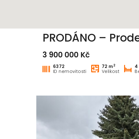
PRODÁNO – Prodej 
3 900 000 Kč
2
6372
72 m
4
ID nemovitosti
Velikost
B