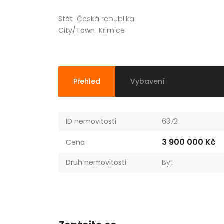
Stát
Česká republika
City/Town
Křimice
Přehled
Vybavení
ID nemovitosti
6372
3 900 000 Kč
Cena
Druh nemovitosti
Byt