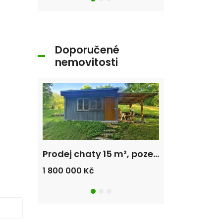
Doporučené
nemovitosti
Prodej bytu 3+1 66 m² Hroznatova, Mariánské Lázně – Úšovice
Prodej chaty 15 m², pozemek 1212 m² Plzeň – Koterov
1 800 000 Kč
6 500 000 Kč