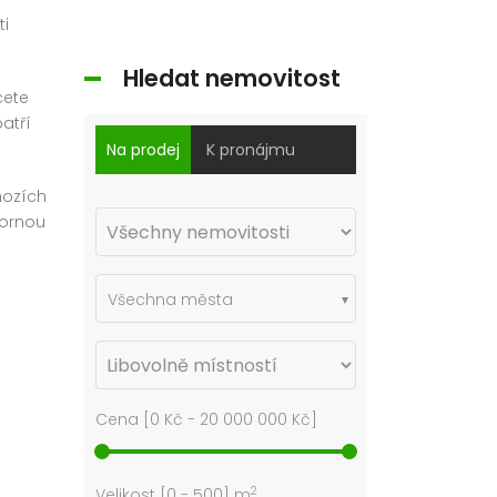
ti
Hledat nemovitost
cete
atří
Na prodej
K pronájmu
hozích
tornou
Všechna města
Cena [
0 Kč
-
20 000 000 Kč
]
2
Velikost [
0
-
500
] m