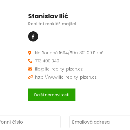
Stanislav Ilić
Realitní makléř, majitel
Na Roudné 1694/59a, 301 00 Plzeň
773 400 340
ilic@ilic-reality-plzen.cz
http://www.ilic-reality-plzen.cz
Prodej bytu 3+kk 68 m² Bolevecká, Plzeň – Severní Předměstí
Další nemovitosti
6 500 000 Kč
3 481 500 Kč