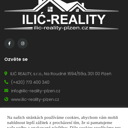
Ozvěte se
ILIĆ REALITY, s.r.o., Na Roudné 1694/59a, 301 00 Plzeň
(+420) 773 400 340
info@ilic-reality-plzen.cz
www.ilic-reality-plzen.cz
Na našich stránkách používáme cookies, abychom vám mohli
nabídnout lepší zážitek z procházení tím, že si pamatujeme
vaše volby a opakované návštěvy. Dále cookies využíváme pro
© 2020 - ILIĆ REALITY, s.r.o., Všechna práva vyhrazena |
trub.cz