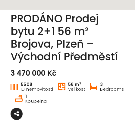
PRODÁNO Prodej
bytu 2+1 56 m²
Brojova, Plzeň –
Východní Předměstí
3 470 000 Kč
2
5508
56 m
3
ID nemovitosti
Velikost
Bedrooms
1
Koupelna