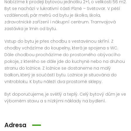
Nabízíme k prodeji bytovou jednotku 2+1, o velikosti 56 m2.
Byt se nachází v lukrativní části Plzně – Světovar. V pěší
vzdálenosti, pár metrů od bytu je školka, škola,
zdravotnické zařízení i nákupní centrum. Tramvajová
Prodej bytu 3+kk 68 m² Bolevecká, Plzeň – Severní Předměstí
Prodej bytu 3+1 66 m² Hroznatova, Mariánské Lázně – Úšovice
zastávka je 1min od bytu.
0 000 Kč
3 481 500 Kč
1 800
Vstup do bytu je přes chodbu s vestavěnou skříní. Z
chodby vcházíme do koupelny, která je spojena s WC.
Dále chodbou procházíme do prostorného obývacího
pokoje, z kterého se dále jde do kuchyně nebo na druhou
stranu do ložnice. Z ložnice se dostaneme na malý
balkon, který je součástí bytu. Ložnice je situována do
vnitrobloku. K bytu náleží dva prostorné sklepy.
Byt doporučujeme, je světlý a teplý. Celý bytový dům je ve
výborném stavu a s nízkými náklady na bydlení.
Adresa