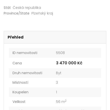
Prodej bytu 3+kk 68 m² Bolevecká, Plzeň – Severní Předměstí
Prodej bytu 3+1 66 m² Hroznatova, Mariánské Lázně – Úšovice
Stát
Česká republika
0 000 Kč
3 481 500 Kč
1 800
Province/State
Plzeňský kraj
Přehled
ID nemovitosti
5508
3 470 000 Kč
Cena
Druh nemovitosti
Byt
Místností
3
Koupelen
1
2
Velikost
56 m