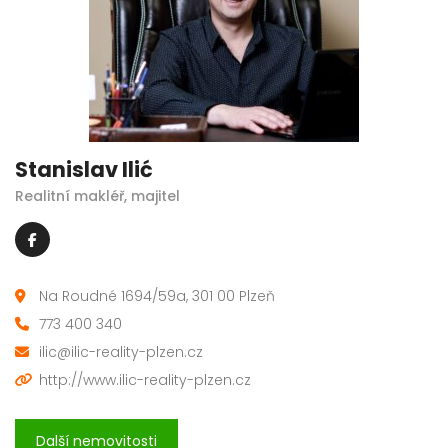
Stanislav Ilić
Realitní makléř, majitel
Na Roudné 1694/59a, 301 00 Plzeň
773 400 340
ilic@ilic-reality-plzen.cz
http://www.ilic-reality-plzen.cz
Další nemovitosti